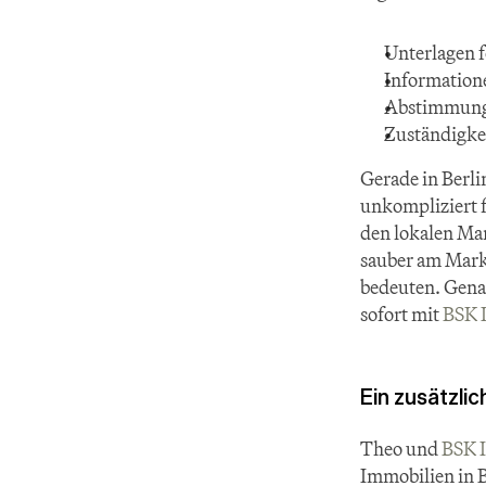
Unterlagen 
Information
Abstimmunge
Zuständigkei
Gerade in Berlin
unkompliziert f
den lokalen Mar
sauber am Markt
bedeuten. Genau
sofort mit 
BSK 
Ein zusätzli
Theo und 
BSK 
Immobilien in 