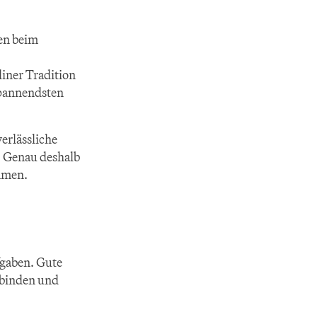
en beim 
liner Tradition 
pannendsten 
rlässliche 
 Genau deshalb 
mmen.
gaben. Gute 
rbinden und 