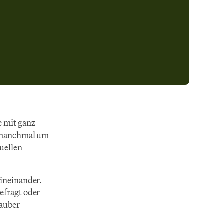
 mit ganz 
 manchmal um 
ellen 
ineinander. 
fragt oder 
auber 