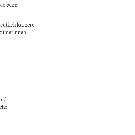
ien
 beim 
deutlich kürzere 
tümerinnen 
nd 
che 