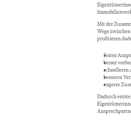
Eigentümerinnen
Immobilienver
Mit der Zusamm
Wege zwischen 
profitieren dad
festen Ansp
besser vorbe
schnellere
besseren Ve
engerer Zus
Dadurch entsteh
Eigentümerinne
Ansprechpartne