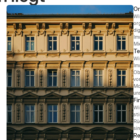
Or
Wi
or
dig
Im
Mi
Te
Wi
Im
Ob
vo
Mo
un
Fi
Wi
st
Rü
sin
Re