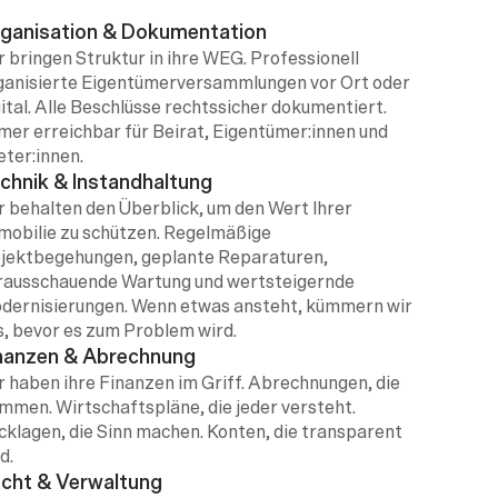
ganisation & Dokumentation
r bringen Struktur in ihre WEG. Professionell 
ganisierte Eigentümerversammlungen vor Ort oder 
ital. Alle Beschlüsse rechtssicher dokumentiert. 
mer erreichbar für Beirat, Eigentümer:innen und 
eter:innen.
chnik & Instandhaltung
r behalten den Überblick, um den Wert Ihrer 
mobilie zu schützen. Regelmäßige 
jektbegehungen, geplante Reparaturen, 
rausschauende Wartung und wertsteigernde 
dernisierungen. Wenn etwas ansteht, kümmern wir 
s, bevor es zum Problem wird.
nanzen & Abrechnung
r haben ihre Finanzen im Griff. Abrechnungen, die 
immen. Wirtschaftspläne, die jeder versteht. 
cklagen, die Sinn machen. Konten, die transparent 
d.
cht & Verwaltung