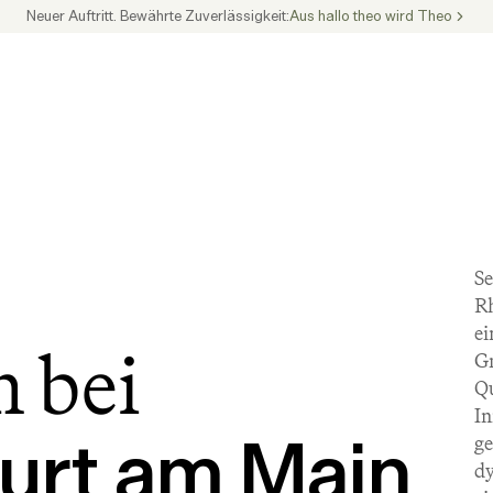
Neuer Auftritt. Bewährte Zuverlässigkeit:
Aus hallo theo wird Theo
Se
Rh
ei
 bei
Gr
Qu
In
urt am Main
ge
dy