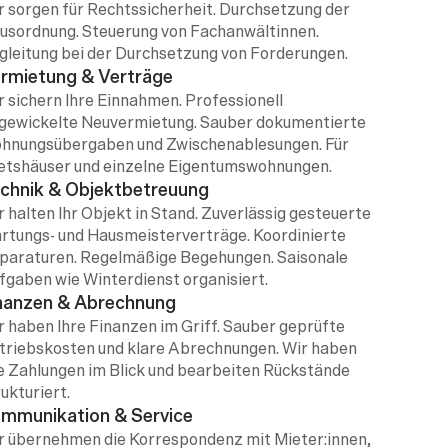
r sorgen für Rechtssicherheit. Durchsetzung der 
usordnung. Steuerung von Fachanwältinnen. 
gleitung bei der Durchsetzung von Forderungen.
rmietung & Verträge
r sichern Ihre Einnahmen. Professionell 
gewickelte Neuvermietung. Sauber dokumentierte 
hnungsübergaben und Zwischenablesungen. Für 
etshäuser und einzelne Eigentumswohnungen.
chnik & Objektbetreuung
r halten Ihr Objekt in Stand. Zuverlässig gesteuerte 
rtungs- und Hausmeisterverträge. Koordinierte 
paraturen. Regelmäßige Begehungen. Saisonale 
fgaben wie Winterdienst organisiert.
nanzen & Abrechnung
r haben Ihre Finanzen im Griff. Sauber geprüfte 
triebskosten und klare Abrechnungen. Wir haben 
le Zahlungen im Blick und bearbeiten Rückstände 
ukturiert.
mmunikation & Service
r übernehmen die Korrespondenz mit Mieter:innen, 