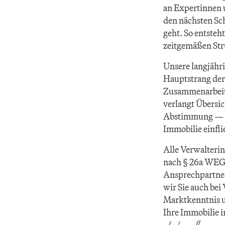
an Expertinnen 
den nächsten Sch
geht. So entsteh
zeitgemäßen Str
Unsere langjähri
Hauptstrang der 
Zusammenarbeit m
verlangt Übersic
Abstimmung — Qua
Immobilie einfli
Alle Verwalteri
nach § 26a WEG z
Ansprechpartner
wir Sie auch bei
Marktkenntnis u
Ihre Immobilie i