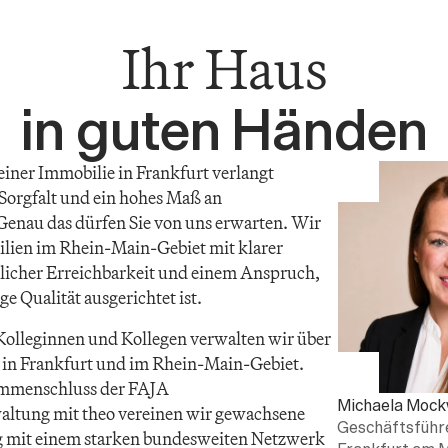
Ihr Haus
in guten Händen
iner Immobilie in Frankfurt verlangt 
orgfalt und ein hohes Maß an 
 Genau das dürfen Sie von uns erwarten. Wir 
lien im Rhein-Main-Gebiet mit klarer 
licher Erreichbarkeit und einem Anspruch, 
ige Qualität ausgerichtet ist.
Kolleginnen und Kollegen verwalten wir über 
 in Frankfurt und im Rhein-Main-Gebiet. 
mmenschluss der FAJA 
Michaela Mock
ltung mit theo vereinen wir gewachsene 
Geschäftsführe
g mit einem starken bundesweiten Netzwerk 