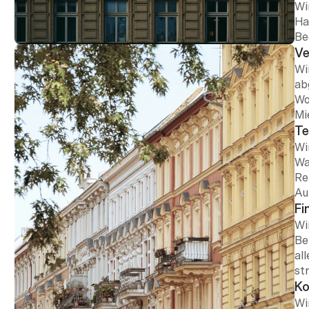
Wi
Ha
Be
Ve
Wi
ab
Wo
Mi
Te
Wi
Wa
Re
Au
Fi
Wi
Be
al
str
Ko
Wi