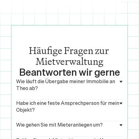
Häufige Fragen zur 
Mietverwaltung
Beantworten wir gerne
Wie läuft die Übergabe meiner Immobilie an 
Theo ab?
Wir übernehmen die komplette Übergabe: 
Habe ich eine feste Ansprechperson für mein 
Unterlagen, Verträge, Mieterlisten, Protokolle 
Objekt?
und laufende Vorgänge. Für Sie entsteht kein 
zusätzlicher Aufwand, wir informieren Sie 
Ja. Sie erhalten eine:n feste:n 
Wie gehen Sie mit Mieteranliegen um?
strukturiert über den Stand.
Objektbetreuer:in, der oder die Ihre Immobilie 
wirklich kennt. Zusätzlich begleiten 