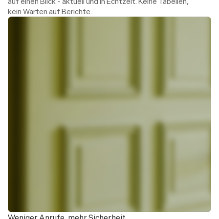
auf einen Blick – aktuell und in Echtzeit. Keine Tabellen, 
kein Warten auf Berichte.
Heute, 14:34
Hannah von Theo
An: Julia Schneider
Liebe Frau Schneider,
Der Handwerker Martin Kaiser kommt am 
Donnerstag zwischen 9 und 11 Uhr zu Ihnen.
Seine Kontaktdaten finden Sie wie gewohnt 
im Portal.
Herzliche Grüße,
Hannah Simon
Weniger Anrufe, mehr Sicherheit