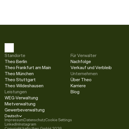
Standorte
Für Verwalter
Theo Berlin
Nachfolge
Theo Frankfurt am Main
Verkauf und Verbleib
Theo München
Unternehmen
Theo Stuttgart
Über Theo
Theo Wildeshausen
Karriere
Leistungen
Blog
WEG-Verwaltung
Mietverwaltung
Gewerbeverwaltung
Select Language
Deutsch
Impressum
Datenschutz
Cookie Settings
LinkedIn
Instagram
Copyright hallo theo GmbH 2026