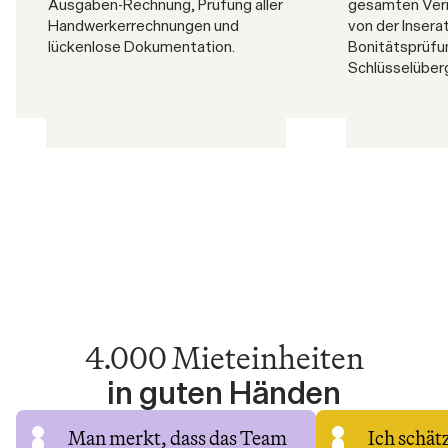
Ausgaben-Rechnung, Prüfung aller 
gesamten Verm
Handwerkerrechnungen und 
von der Insera
lückenlose Dokumentation.
Bonitätsprüfun
Schlüsselüber
4.000 Mieteinheiten
in guten Händen
Man merkt, dass das Team 
Ich schätz