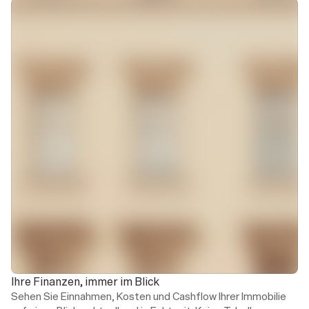
Einnahmen
Betriebskosten
Investitionen
€45.700
€31.900
€6.500
∅
∅
8.2%
5.1%
Monatliche 
ggü. 6-Mo.-
ggü. 6-Mo.-
Einnahmen vs. Ausgaben
Monatliche Einnahmen und Betriebskosten
€60k
€45k
€30k
Ihre Finanzen, immer im Blick
Sehen Sie Einnahmen, Kosten und Cashflow Ihrer Immobilie 