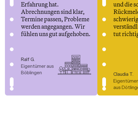
Erfahrung hat. 
und die s
Abrechnungen sind klar, 
Rückmeld
Termine passen, Probleme 
schwieri
werden angegangen. Wir 
verständli
fühlen uns gut aufgehoben.
tut richti
Ralf G.
Eigentümer aus 
Böblingen
Claudia T.
Eigentümeri
aus Dötling