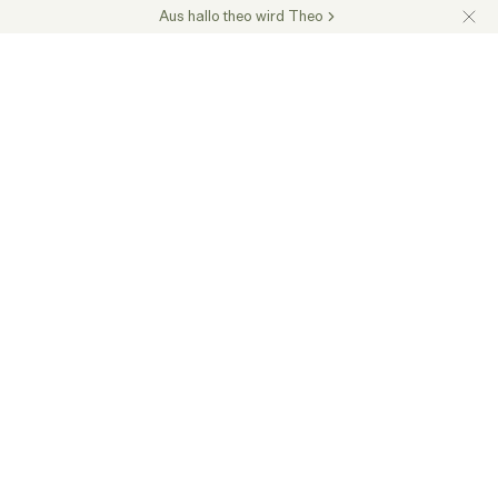
Aus hallo theo wird Theo
17.000 Kunden in ganz Deutschland vertrauen uns
Angebot anfordern