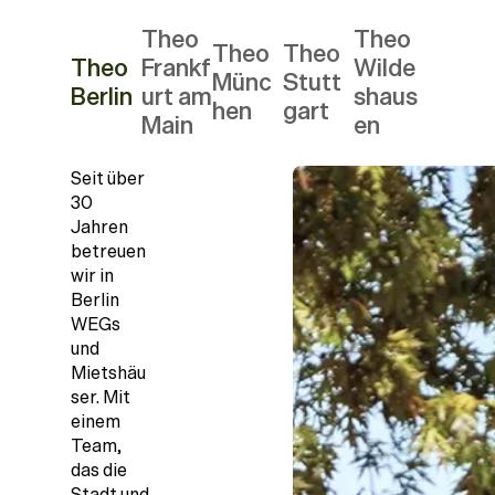
Theo
Theo
Theo
Theo
Theo
Frankf
Wilde
Münc
Stutt
Berlin
urt am
shaus
hen
gart
Main
en
Seit über
30
Jahren
betreuen
wir in
Berlin
WEGs
und
Mietshäu
ser. Mit
einem
Team,
das die
Stadt und