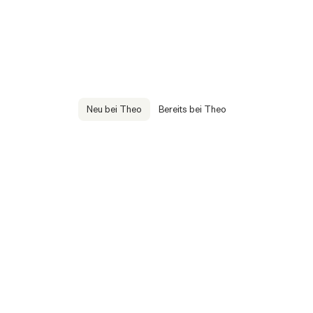
Neu bei Theo
Bereits bei Theo
Andere verwalten
Wir kümmern uns