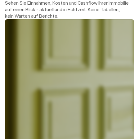
Sehen Sie Einnahmen, Kosten und Cashflow Ihrer Immobilie 
auf einen Blick – aktuell und in Echtzeit. Keine Tabellen, 
kein Warten auf Berichte.
Heute, 14:34
Hannah von Theo
An: Julia Schneider
Liebe Frau Schneider,
Der Handwerker Martin Kaiser kommt am 
Donnerstag zwischen 9 und 11 Uhr zu Ihnen.
Seine Kontaktdaten finden Sie wie gewohnt 
im Portal.
Herzliche Grüße,
Hannah Simon