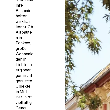
ihre
Besonder
heiten
wirklich
kennt. Ob
Altbaute
n in
Pankow,
große
Wohnanla
gen in
Lichtenb
erg oder
gemischt
genutzte
Objekte
in Mitte:
Berlin ist
vielfältig.
Genau