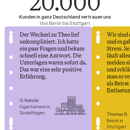
20.000
Kunden in ganz Deutschland vertrauen uns
Von Berlin bis Stuttgart
Der Wechsel zu Theo lief 
Wir sind 
unkompliziert. Ich hatte 
und es gab
ein paar Fragen und bekam 
Stress. Se
schnell eine Antwort. Die 
läuft alles
Unterlagen waren sofort da. 
melden si
Das war eine sehr positive 
und erklä
Erfahrung.
man es ve
als Beirat 
Entlastu
G. Kaszás
Eigentümerin in 
Sindelfingen
Thomas R.
Beirat in 
Stuttgart