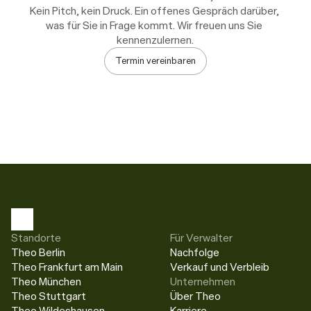
Kein Pitch, kein Druck. Ein offenes Gespräch darüber, 
was für Sie in Frage kommt. Wir freuen uns Sie 
kennenzulernen.
Termin vereinbaren
Standorte
Für Verwalter
Theo Berlin
Nachfolge
Theo Frankfurt am Main
Verkauf und Verbleib
Theo München
Unternehmen
Theo Stuttgart
Über Theo
Theo Wildeshausen
Karriere